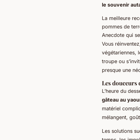
le souvenir auta
La meilleure rec
pommes de terr
Anecdote qui se
Vous réinventez
végétariennes, l
troupe ou s’inv
presque une néc
Les douceurs d
L’heure du desse
gâteau au yaour
matériel compli
mélangent, goûte
Les solutions su
temps, les impr