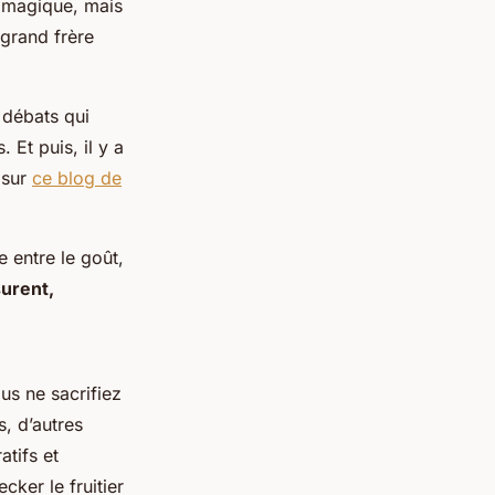
e magique
, mais
 grand frère
 débats qui
 Et puis, il y a
 sur
ce blog de
 entre le goût,
surent,
us ne sacrifiez
s, d’autres
atifs et
cker le fruitier