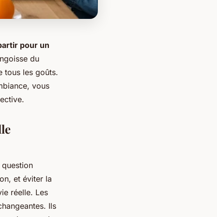
artir pour un
angoisse du
e tous les goûts.
ambiance, vous
ective.
lle
 question
on, et éviter la
ie réelle. Les
changeantes. Ils