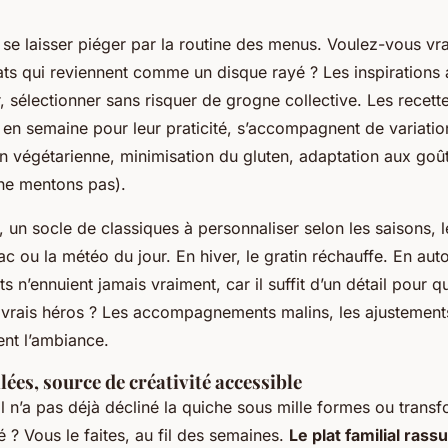
 se laisser piéger par la routine des menus. Voulez-vous vr
plats qui reviennent comme un disque rayé ? Les inspirations
ir, sélectionner sans risquer de grogne collective. Les recett
 en semaine pour leur praticité, s’accompagnent de variatio
on végétarienne, minimisation du gluten, adaptation aux go
 ne mentons pas).
là, un socle de classiques à personnaliser selon les saisons, l
ac ou la météo du jour. En hiver, le gratin réchauffe. En aut
s n’ennuient jamais vraiment, car il suffit d’un détail pour q
 vrais héros ? Les accompagnements malins, les ajustement
ent l’ambiance.
alées, source de créativité accessible
il n’a pas déjà décliné la quiche sous mille formes ou trans
té ? Vous le faites, au fil des semaines.
Le plat familial rassu