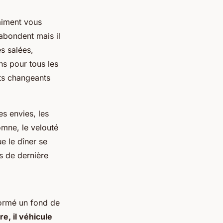
aiment vous
 abondent mais il
es salées,
ns pour tous les
ûts changeants
es envies, les
omne, le velouté
ue le dîner se
s de dernière
formé un fond de
re, il véhicule