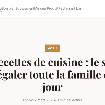
u
Bon plan
Equipement
Minceur
Produit
Restaurant bar
ACTU
ecettes de cuisine : le 
égaler toute la famille
jour
Lenny
•
7 mars 2026
•
9 min de lecture