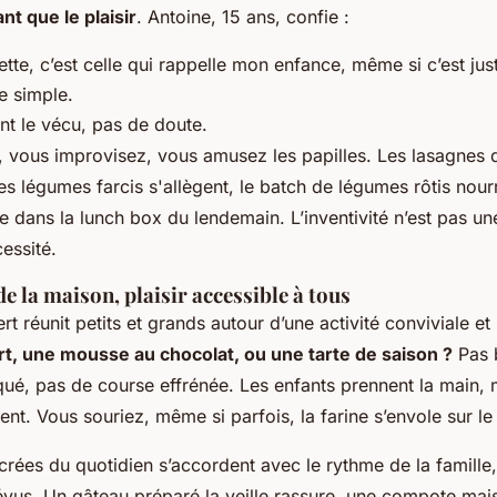
nt que le plaisir
. Antoine, 15 ans, confie :
ette, c’est celle qui rappelle mon enfance, même si c’est jus
e simple.
nt le vécu, pas de doute.
, vous improvisez, vous amusez les papilles. Les lasagnes 
es légumes farcis s'allègent, le batch de légumes rôtis nourri
ite dans la lunch box du lendemain.
L’inventivité n’est pas un
essité
.
e la maison, plaisir accessible à tous
rt réunit petits et grands autour d’une activité conviviale et
t, une mousse au chocolat, ou une tarte de saison ?
Pas 
qué, pas de course effrénée. Les enfants prennent la main, 
nt. Vous souriez, même si parfois, la farine s’envole sur le 
crées du quotidien s’accordent avec le rythme de la famille,
évus. Un gâteau préparé la veille rassure, une compote mais