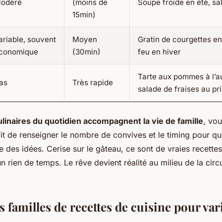
odéré
(moins de
Soupe froide en été, sa
15min)
ariable, souvent
Moyen
Gratin de courgettes en
conomique
(30min)
feu en hiver
Tarte aux pommes à l’a
as
Très rapide
salade de fraises au p
ulinaires du quotidien accompagnent la vie de famille
, vou
fit de renseigner le nombre de convives et le timing pour que
des idées. Cerise sur le gâteau, ce sont de vraies recette
n rien de temps. Le rêve devient réalité au milieu de la circ
.
 familles de recettes de cuisine pour vari