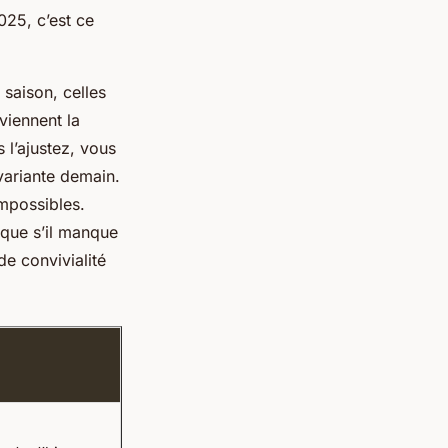
025, c’est ce
 saison, celles
viennent la
 l’ajustez, vous
e variante demain.
impossibles
.
ique s’il manque
de convivialité