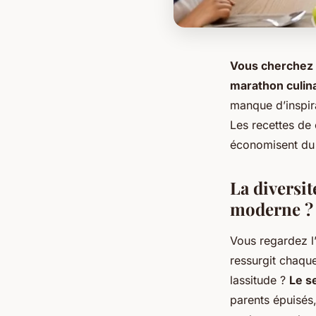
Vous cherchez c
marathon culina
manque d’inspira
Les recettes de 
économisent du 
La diversit
moderne ?
Vous regardez l
ressurgit chaque 
lassitude ?
Le s
parents épuisés,