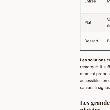
Entrée
M
V
Plat
é
Dessert
B
Les solutions c
remarqué. Il suf
moment propose 
accessibles en u
cahiers à signer
Les grandes
plaisirs