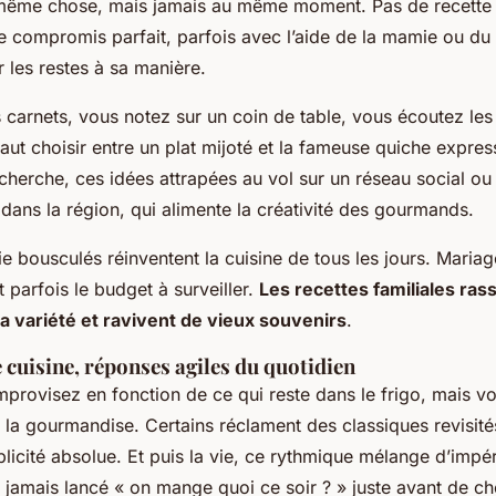
a même chose, mais jamais au même moment.
Pas de recett
e compromis parfait, parfois avec l’aide de la mamie ou du
 les restes à sa manière.
s carnets, vous notez sur un coin de table, vous écoutez les
faut choisir entre un plat mijoté et la fameuse quiche express.
cherche, ces idées attrapées au vol sur un réseau social ou
ans la région, qui alimente la créativité des gourmands.
 bousculés réinventent la cuisine de tous les jours. Mariage
t parfois le budget à surveiller.
Les recettes familiales ras
a variété et ravivent de vieux souvenirs
.
e cuisine, réponses agiles du quotidien
provisez en fonction de ce qui reste dans le frigo, mais vo
ni la gourmandise. Certains réclament des classiques revisité
licité absolue. Et puis la vie, ce rythmique mélange d’impér
a jamais lancé « on mange quoi ce soir ? » juste avant de che