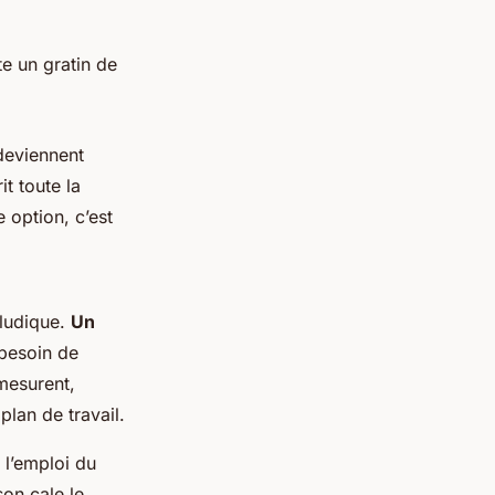
te un gratin de
deviennent
t toute la
e option, c’est
 ludique.
Un
besoin de
mesurent,
plan de travail.
 l’emploi du
on cale le