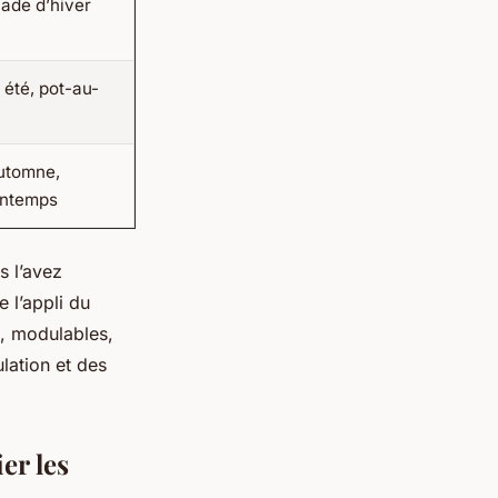
lade d’hiver
 été, pot-au-
utomne,
rintemps
s l’avez
 l’appli du
s, modulables,
ulation et des
er les